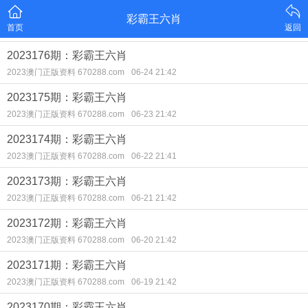
彩霸王六肖
首页
返回
2023176期：彩霸王六肖
2023澳门正版资料 670288.com
06-24 21:42
2023175期：彩霸王六肖
2023澳门正版资料 670288.com
06-23 21:42
2023174期：彩霸王六肖
2023澳门正版资料 670288.com
06-22 21:41
2023173期：彩霸王六肖
2023澳门正版资料 670288.com
06-21 21:42
2023172期：彩霸王六肖
2023澳门正版资料 670288.com
06-20 21:42
2023171期：彩霸王六肖
2023澳门正版资料 670288.com
06-19 21:42
2023170期：彩霸王六肖